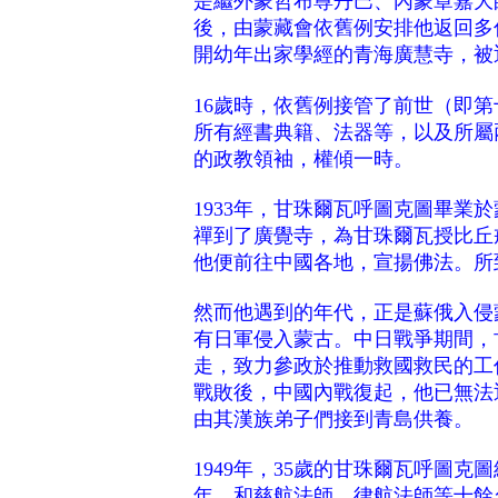
是繼外蒙哲布尊丹巴、內蒙章嘉大
後，由蒙藏會依舊例安排他返回多
開幼年出家學經的青海廣慧寺，被
16歲時，依舊例接管了前世（即第
所有經書典籍、法器等，以及所屬
的政教領袖，權傾一時。
1933年，甘珠爾瓦呼圖克圖畢業
禪到了廣覺寺，為甘珠爾瓦授比丘
他便前往中國各地，宣揚佛法。所
然而他遇到的年代，正是蘇俄入侵
有日軍侵入蒙古。中日戰爭期間，
走，致力參政於推動救國救民的工作
戰敗後，中國內戰復起，他已無法返
由其漢族弟子們接到青島供養。
1949年，35歲的甘珠爾瓦呼圖克
年，和慈航法師、律航法師等十餘