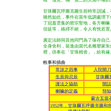
唯一僅見、獨一無二的火燒不壞的
甘珠爾瓦呼圖克圖生前時常訓誡，
雖然如此，事件在當年低調處理下
了冠蓋雲集的密宗聖地，各方喇嘛
信徒等，絡繹不絕，令人有恍若置
廣定法師與其他同門為了保存自己
全身舍利，裝進由當代名雕塑家朱
裡，供奉在「甘珠精舍」，給有緣
軼事和插曲
常說之四事
入院開
生辰與忌辰
甘珠爾
護法之協助
閒
喇嘛的定義
預
蒙古五當
1952年，甘珠爾瓦呼圖克圖