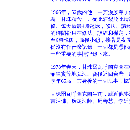
1966年，52歲的他，由其漢族
為「甘珠精舍」。從此駐錫於此清
修。每天清晨4時起床，修法、讀
的時間都用在修法、讀經和禪定，
至6時晚飯，飯後小憩，接著是夜
從沒有作什麼記錄，一切都是憑他
一些重要的事情記錄下來。
1978年春天，甘珠爾瓦呼圖克圖
菲律賓等地弘法。會後返回台灣。
享年65歲。其身後的一切法事，
甘珠爾瓦呼圖克圖生前，親近他學
吉活佛、廣定法師、周善慧、李廷