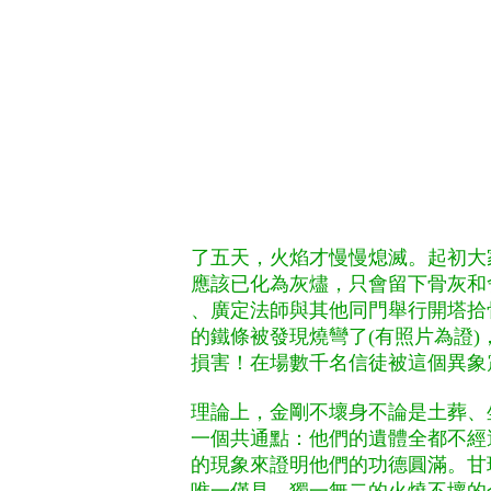
了五天，火焰才慢慢熄滅。起初大
應該已化為灰燼，只會留下骨灰和
、廣定法師與其他同門舉行開塔拾
的鐵條被發現燒彎了(有照片為證
損害！在場數千名信徒被這個異象
理論上，金剛不壞身不論是土葬、
一個共通點：他們的遺體全都不經
的現象來證明他們的功德圓滿。甘