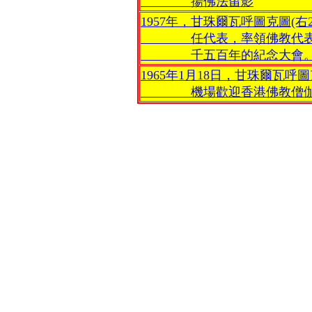
揚佛法留影
1957年，甘珠爾瓦呼圖克圖(右
任代表，率領佛教代表團
千五百年的紀念大會
1965年1月18日，甘珠爾瓦呼圖
機場歡迎香港佛教僧伽聯