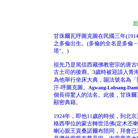
简
甘珠爾瓦呼圖克圖在民國三年(191
之多倫出生。(多倫的全名是多倫
塔"。)
祖先乃是篤信西藏佛教密宗的唐古
古土司的後裔。3歲時被迎請入青
為他舉行坐床大典，賜法號名為「
汗‧呼圖克圖。
Agwang-Lobsang-Dam
個長得驚人的法名。此後，甘珠爾
顯密典籍。
1924年，即他11歲的時候，到
格西學位的蒙古轉世活佛(定木丕
喇沁親王貢桑諾爾布陪同，拜會已