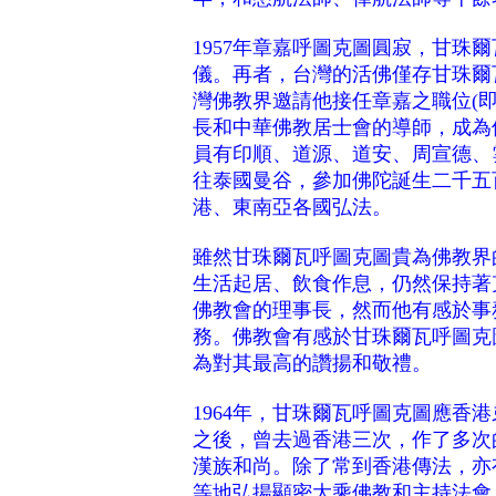
1957年章嘉呼圖克圖圓寂，甘珠
儀。再者，台灣的活佛僅存甘珠爾瓦
灣佛教界邀請他接任章嘉之職位(
長和中華佛教居士會的導師，成為
員有印順、道源、道安、周宣德、
往泰國曼谷，參加佛陀誕生二千五
港、東南亞各國弘法。
雖然甘珠爾瓦呼圖克圖貴為佛教界
生活起居、飲食作息，仍然保持著克
佛教會的理事長，然而他有感於事
務。佛教會有感於甘珠爾瓦呼圖克
為對其最高的讚揚和敬禮。
1964年，甘珠爾瓦呼圖克圖應香
之後，曾去過香港三次，作了多次
漢族和尚。除了常到香港傳法，亦
等地弘揚顯密大乘佛教和主持法會