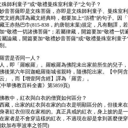
文殊師利童子”或“敬禮曼殊室利童子”之句子？
妙音菩薩即是文殊菩薩，亦即是文殊師利童子、曼殊室利
梵文經典譯為藏文經典時，都要加上“頂禮”的句子。因「
藏王赤熱巴巾(
815-838
，約唐朝末葉)規定，凡有翻譯，
加“敬禮一切諸佛菩薩”；若屬律藏，開篇要加“敬禮一切
若屬論藏，開篇要加“敬禮妙音菩薩”或“敬禮曼殊室利童子
別。
羅雲是否同一人？
人，即「羅睺羅」。羅睺羅為佛陀未出家前所生的兒子，
佛後第六年回迦毗羅衞城省親時，隨佛陀出家。【中阿含
云」，而【增壹阿含經】譯為「羅雲」。
《中華佛教百科全書》第
5859
頁)
佛教中，紅衣與白衣的僧寶如何區分？
西藏，出家的紅衣與在家的白衣是明顯區分的，但後來在
身著紅衣但現在家相的。真正具戒的紅衣，身上披的是一
在家者是不會穿這樣的紅衣，不過現在卻是拿到甚麼便穿
朗欽加布寧波車之答問)