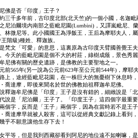
尼佛是否「印度」王子？
約三千多年前，古印度北部(北天竺)的一個小國，名迦毗
之尼泊爾境內南部之藍毗尼園
(
Lumbini
)，又譯嵐毗尼、
、林微尼等。此小國國王為淨飯王，王后為摩耶夫人，屬
帝王階級)種姓、釋迦族。
是梵文「可愛」的意思，這裏原為古印度天臂國善覺王夫
。今天的藍毗尼園是個不大的村莊，綠樹成蔭，景色秀麗
牟尼佛有關的歷史遺跡，是佛教的主要聖地之一。
元前
565
年
(另一說為公元前
623
年至公元前
544
年)，摩耶
路上，途經藍毗尼花園，在一株巨大的無憂樹下休息時，
・喬達摩，即後來聞名於世的佛教始祖釋迦牟尼佛。
說釋迦牟尼佛是「印度」王子是沒有錯的，細緻說是「北
代說是「尼泊爾」王子了。「印度王子」這四個字最重要
兩個字，反而是「王子」兩個字，因為在當時若不是王子
・喬達摩早就被人殺害，這可以從經典文獻記錄上看到，
幾乎不願意讓他生存下去！
女平等，但是我到西藏卻看到阿尼的地位遠不如喇嘛，是