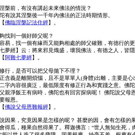
涅槃前，有沒有講起未來佛法的情況？
陀有說其涅槃後一千年內佛法的正法時期情形。
【
佛臨涅槃記法住經
】
。
夠找到一個好師父呢？
容易，找一個有緣而又能夠相處的師父確難，有德行的更
七夢經】云：將來邪見熾盛，壞我佛法，有德之人，皆隱
【
阿難七夢經
】。
修行，是否可以把父母拋下不理？
正含義是離開煩惱，且不是單單人
(
身體
)
出離，主要是心
二字內容很廣泛，最低限度有修正行為和實踐之意。佛陀
父親淨飯王有病時，佛陀也有回宮探病呢！ 佛陀說父母
要報恩。
【
佛說父母恩難報經
】
。
說因果，究竟因果是怎樣的呢？ 甚麼的因，會有怎樣的
會得瓜，種果自然得果了。釋迦佛言：“世人無知生死，
”所以世人造了很多孽障，因果報應，絲毫不差。報應有