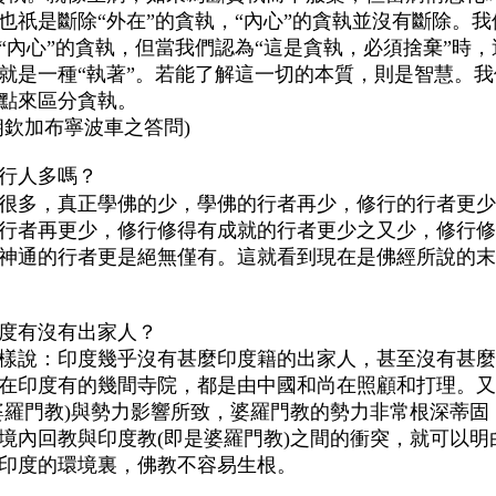
也祇是斷除“外在”的貪執，“內心”的貪執並沒有斷除。我
“內心”的貪執，但當我們認為“這是貪執，必須捨棄”時，
就是一種“執著”。若能了解這一切的本質，則是智慧。我
點來區分貪執。
朗欽加布寧波車之答問)
行人多嗎？
很多，真正學佛的少，學佛的行者再少，修行的行者更少
行者再更少，修行修得有成就的行者更少之又少，修行修
神通的行者更是絕無僅有。這就看到現在是佛經所說的末
度有沒有出家人？
樣說：印度幾乎沒有甚麼印度籍的出家人，甚至沒有甚麼
在印度有的幾間寺院，都是由中國和尚在照顧和打理。又
婆羅門教)與勢力影響所致，婆羅門教的勢力非常根深蒂固
境內回教與印度教(即是婆羅門教)之間的衝突，就可以明
印度的環境裏，佛教不容易生根。