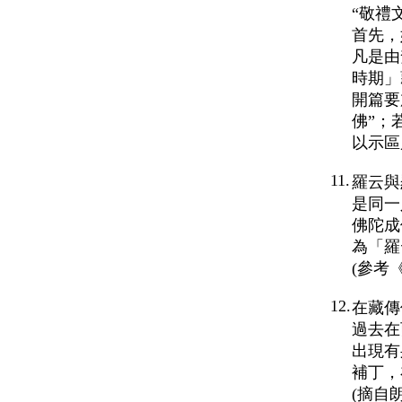
“敬禮
首先，
凡是由
時期」
開篇要
佛”；
以示區
11.
羅云與
是同一
佛陀成
為「羅
(參考
12.
在藏傳
過去在
出現有
補丁，
(摘自