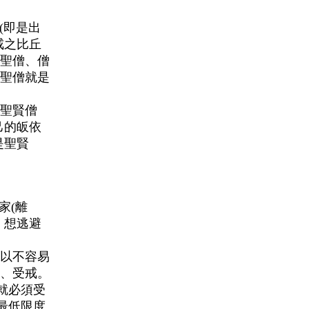
(即是出
戒之比丘
聖僧、僧
聖僧就是
聖賢僧
己的皈依
是聖賢
家(離
，想逃避
以不容易
、受戒。
就必須
受
最低
限
度