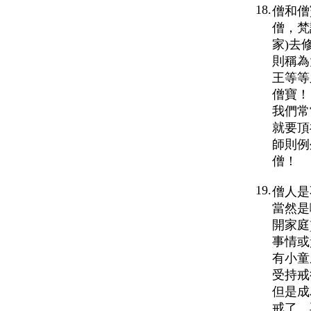
18.
僧和僧
僧，梵
家)去
則稱為
王等等
僧寶！
我們常
就要頂
師則例
僧！
19.
僧人是
當然是
開家庭
事情或
有小童
受持戒
但是成
戒了。