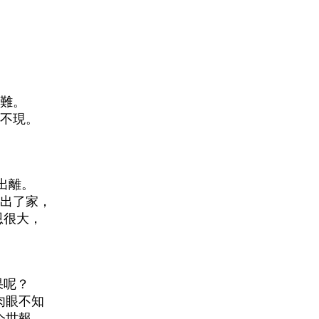
難。
不現。
出離。
出了家，
恩很大，
果呢？
肉眼不知
今世報，