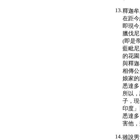
13.
釋迦牟
在距今
即現今
臘伐尼
(即是
藍毗尼
的花園
與釋迦
相傳公
娘家的
悉達多
所以，
子，現
印度」
悉達多
害他，
14.
雖說男