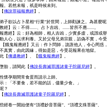
報。若然未報，祇是時候未到。
【
佛說罪福報應經
】
。
弟子欲以占卜星相“行業”於世間，上師勸諫之。為甚麼呢
教經】
云：不得......、占卜吉凶、......皆所不應......。
報應經】云：好為相師，相人吉凶，少實多虛，或譭或譽
動人心，以求利養。又於父母兄弟宗親，諂偽不實，今受
。【餓鬼報應經】又云：作卜問師，詭誑他人，令心罔惑
不真實，由此因緣，得如是惡，今受花報果在地獄。
此【
佛遺教經
】、【
餓鬼報應經
】。
墮胎，請閱此【
佛說長壽滅罪護諸童子陀羅尼經
】
。
性懷孕期間常食蛋而請示上師
。
示：「不要食，若不能的話，儘量少食。」
呢？
【
佛說長壽滅罪護諸童子陀羅尼經
】
。
些經卷一開始便有“頂禮妙音菩薩”、“頂禮文殊菩薩”、