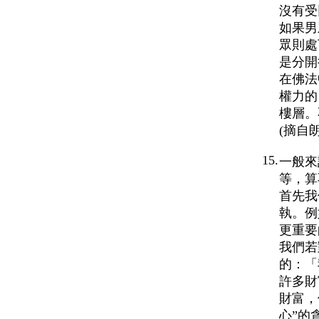
沒有受
如果男
眾則處
是分開
在佛法
權力的
樓層。
(摘自
15.
一般來
等，算
首先我
執。例
更重要
我們若
的：「
許多財
財富，
心”的