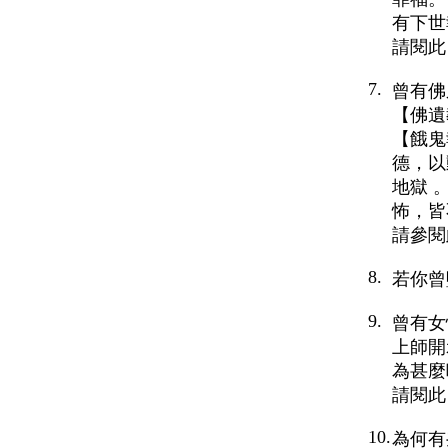
有下世
請閱此
7.
曾有佛
【佛遺
【餓鬼
德，
以
地獄 
怖，皆
請參閱
8.
若你曾
9.
曾有女
上師開
為甚麼
請閱此
10.
為何有