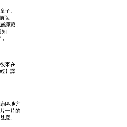
童子。
前弘
若屬經藏，
遍知
”，
後來在
經】譯
康區地方
片一片的
甚麼。