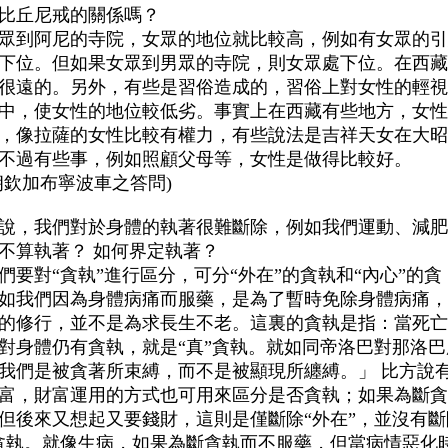
比丘尼戒的關係嗎？
眾到阿尼的寺院，女眾的地位就比較高，例如有女眾的引
下位。但如果女眾到男眾的寺院，則女眾處下位。在西藏
很遠的。另外，有些是習俗造成的，習俗上對女性的輕視
中，使女性的地位較低劣。事實上在西藏有些地方，女性
，像拉薩的女性比較有權力，有些說法是吉祥天女在大昭
不過有些事，例如照顧父母等，女性是做得比較好。
朗欽加布寧波車之答問)
說，我們對於身體的執著很難斷除，例如我們運動、減肥
不算執著？ 如何界定執著？
們要對“貪執”進行區分，可分“外在”的貪執和“內心”的貪
如我們因為身體病痛而服藥，是為了暫時免除身體病痛，
的修行，並不是為求長生不老。這裏的貪執是指：當死亡
對身體仍有貪執，就是“真”貪執。就如同帝洛巴對那洛巴
我們是被貪著所束縛，而不是被顯現所纏縛。」 比方說
富，財富運用的方式也可用來區分是否貪執；如果為斷貪
但後來又想起又要錢財，這則是僅斷除“外在”，並沒有斷
貪執。就像生病，如果為斷貪執而不服藥，但當病情惡化