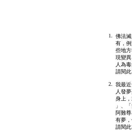
1.
佛法滅
有，例
些地方
現變異
人為毒
請閱此
2.
我最近
人發夢
身上，
」、「
阿難尊
有夢，
請閱此