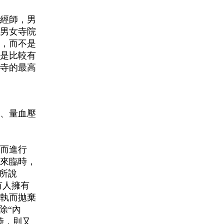
經師，男
男女寺院
，而不是
是比較有
寺的最高
、量血壓
而進行
來臨時，
所說
有人擁有
執而拋棄
除“內
時，則又