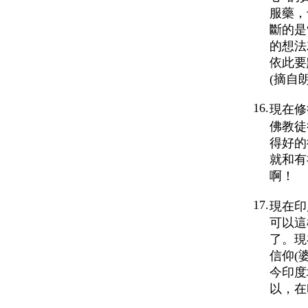
服藥，
斷的是
的想法
依此要
(摘自
16.
現在修
佛教徒
得好的
就和有
啊！
17.
現在印
可以這
了。現
信仰(
今印度
以，在