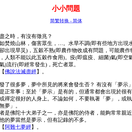
小小問題
简繁转换 - 简体
盡之時，有沒有徵兆？
如焚燒山林，傷害眾生，…。水旱不調
(
即有些地方出現
卻出現旱災
)
，五穀不熟
(
即農作物收成有問題，可能農作
，人類不能以此五穀作食用
)
。疫
(
即瘟疫、細菌
)
氣
(
即空
氣
)
流行
(
即經常發生
)
，死亡者眾。
【
佛說法滅盡經
】。
發了很多夢，夢中所見的將來會發生否？ 有沒有「夢示
是正常事；至於「夢示」是有的，但通常都會出現於很有
或禪定很好的人身上。不論如何，不要執著「夢」，或執
無夢」。
者是佛陀十大弟子之一，亦是佛陀的侍者，能夠常常親近
他的夢當然是夢示，但有記錄的不多。
【
阿難七夢經
】
。