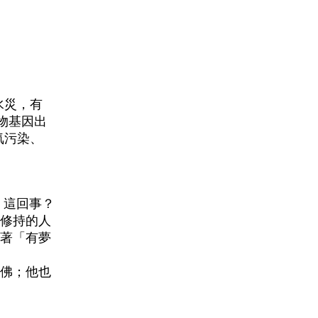
水災，有
物基因出
氣污染、
」這回事？
修持的人
著「有夢
佛；他也