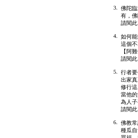
3.
佛陀臨
有，佛
請閱此
4.
如何能
這個不
【阿難
請閱此
5.
行者要
出家真
修行這
當他的
為人子
請閱此
6.
佛教常
種瓜自
罪福。