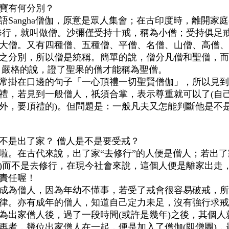
寶有何分別？
語
Sangha
僧伽，原意是眾人集會；在古印度時，離開家庭
修行，就叫做僧。沙彌僅受持十戒，稱為小僧；受持俱足
大僧。又有四種僧、五種僧、平僧、名僧、山僧、高僧、
之分別，所以僧是統稱。簡單的說，僧分凡僧和聖僧，而
 嚴格的說，證了聖果的僧才能稱為聖僧。
常掛在口邊的句子「一心頂禮一切聖賢僧伽」，所以見到
禮，若見到一般僧人，祇須合掌，表示尊重就可以了(自
外，要頂禮的)。但問題是：一般凡夫又怎能判斷他是不
不是出了家？ 僧人是不是要受戒？
啦。在古代來說，出了家“去修行”的人便是僧人；若出了
)而不是去修行，在現今社會來說，這個人便是離家出走
責任喔！
成為僧人，因為年幼不懂事，若受了戒會很容易破戒，所
律。亦有成
年的僧人，知道自己定力未足，沒有強行求戒
為出家僧人後，過了一段時間(或許是幾年)之後，其個人
再者，幾位出家僧人在一起，便是加入了僧伽(即僧團)，