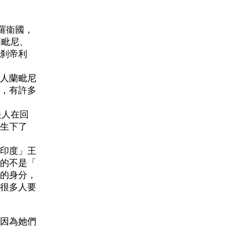
羅衞國，
蘭毗尼、
刹帝利
人蘭毗尼
，有許多
夫人在回
生下了
印度」王
的不是「
的身分，
很多人要
因為她們