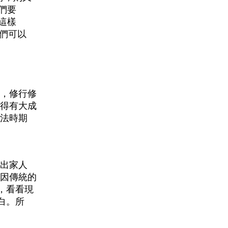
們要
這樣
們可以
，修行修
得有大成
法時期
出家人
因傳統的
，看看現
白。所