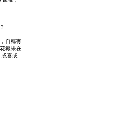
？
，自稱有
花報果在
，或喜或