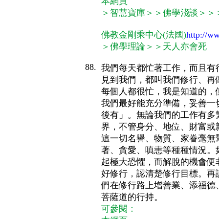
本網頁
＞智慧寶庫＞＞佛學淺談＞＞
佛教金剛乘中心(法國)
http://ww
＞佛學理論＞＞天人亦會死
88.
我們每天都忙著工作，而且有
見到我們，都叫我們修行、再
每個人都很忙，我是知道的，
我們最好能充分準備，妥善一
後有」。無論我們的工作有多
界，不管身分、地位、財富或
這一切名譽、物質、家眷毫無
著、貪愛、嗔恚等種種情況。
起極大恐懼，而解脫的機會便
好修行，認清楚修行目標。再
們在修行路上增善業、添福德
菩薩道的行持。
可參閱：