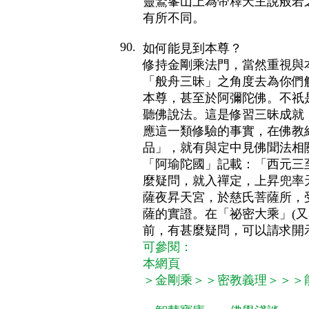
靈鷲峯山上為帝釋天主說般若
有所不同。
90.
如何能見到本尊？
修持金剛乘法門，當然重視與
「般舟三昧」之角度去為你們
本尊，甚至於阿彌陀佛。不祇
聽佛說法。這是修習三昧成就
應這一類修驗的事實，在佛教
品」，就有與定中見佛聞法相
「阿瑜陀國」記載：「西元三
麼疑問，就入禪定，上昇兜率
薩夜昇天宮，於慈氏菩薩所，
薩的實證。在「祕密大乘」(
前，有甚麼疑問，可以請求開
可參閱：
本網頁
＞金剛乘＞＞密教義理＞＞＞