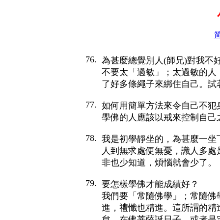
简
76.
為甚麼總覺別人(師兄)對我不
不要太「過敏」；太過敏的人
了好多條繩子來綁住自己。試
77.
如何用簡單方法來令自己不犯
學佛的人應該以戒來控制自己
78.
我是初學靜坐的，為甚麼一坐
人到無求處便無憂，識人多處
非也少知道，煩惱就會少了。
79.
要怎樣學佛才能成績好？
我們要「常隨佛學」；常隨佛
進，禮懺也精進。這所謂的精
怠。在佛菩薩誕日子，或者是