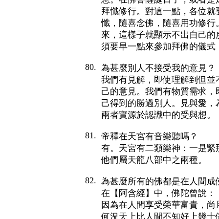
拜懺修行。對這一點，各位就
懺，隨喜念佛，隨喜用功修行
來，這樣子就顯示不出自己的
須要早一點來參加拜佛的儀式，
80.
為甚麼別人不接受我的意見？
我們有見解，即使理解到但並
己的意見。我們有物質需求，
己得到的勝過別人。見與愛，
兩者實源於認識中的受與想。
81.
帝釋在天宮有音樂聽嗎？
有。天宮有二類樂神：一是緊
他們屬天龍八部中之兩種。
82.
為甚麼所有的佛都是在人間成
在【阿含經】中，佛陀曾說：
因為在人間享受榮華富貴，尚
何況天上比人間不知好上幾十