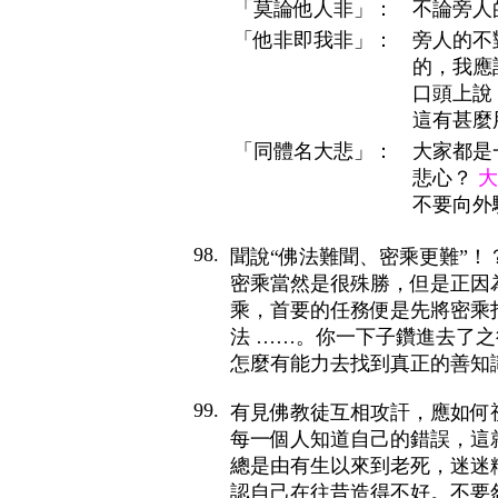
「莫論他人非」：
不論旁人
「他非即我非」：
旁人的不
的，我應
口頭上說
這有甚麼
「同體名大悲」：
大家都是
悲心？
大
不要向外
98.
聞說“佛法難聞、密乘更難”！
密乘當然是很殊勝，但是正因
乘，首要的任務便是先將密乘
法 ……。你一下子鑽進去了
怎麼有能力去找到真正的善知
99.
有見佛教徒互相攻訐，應如何
每一個人知道自己的錯誤，這
總是由有生以來到老死，迷迷
認自己在往昔造得不好。不要