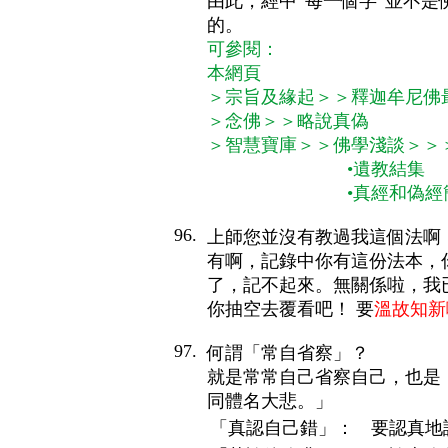
由此，經中“每一個字”並不是
的。
可參閱：
本網頁
＞宗旨及緣起＞＞釋迦牟尼佛最後
＞念佛＞＞略說真偽
＞智慧寶庫
＞＞佛學淺談＞＞
•遺教結集
•真經和偽經簡
96.
上師您並沒有教過我這個法啊
有啊，記錄中你有這份法本，
了，記不起來。無關係啦，我
你抽空去覆看吧！ 要
溫故知新
97.
何謂「常自省察」？
就是常常自己省察自己，也是
同體名大悲。」
「真認自己錯」：
要認真地