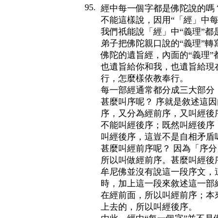
95.
經中每一個字都是佛陀說的嗎
不能這樣說，因用“「經」中
我們祇能說「經」中“義理”
弟子把佛陀親口說的“義理”轉
佛陀的遺旨經，內面的“義理
也遺旨給你和我，也遺旨給現
行，怎麼樣依教奉行。
每一部經通常都分成三大部分
甚麼叫序呢？ 序就是敘述這
序，又分為經前序，又叫經後
不能叫經後序；既然叫經後序
叫經後序，這豈不是自相矛盾
甚麼叫經前序呢？ 因為「序
所以叫做經前序。甚麼叫經後
牟尼佛並沒有說這一段序文，
時，加上這一段來敘述這一部
在經前面，所以叫經前序；本
上去的，所以叫經後序。