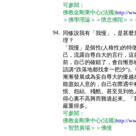
可參閱：
佛教金剛乘中心(法國)
http://ww
＞佛學理論＞＞懷念佛陀＞＞
94.
同修說我有「我慢」，是甚麼
理？
「我慢」是個性(人格性)的
己，流露自尊自大的言行，這
前，自己的確錯了，會自慚形
語講“跌落地都找拿一把沙”)
漸漸發展成為妄自尊大的優越
能盡如人意的，自己在際遇中
恨、怨結、殘酷。甚至見到他
得心裏不高興而難過起來。「我
嚴重得多。
可參閱：
佛教金剛乘中心(法國)
http://ww
＞智慧廣場＞＞佛慢