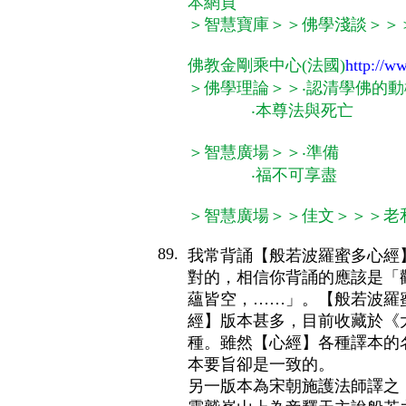
本網頁
＞智慧寶庫＞＞佛學淺談＞＞
佛教金剛乘中心(法國)
http://ww
＞佛學理論＞＞‧認清學佛的動
‧本尊法與死亡
＞智慧廣場＞＞‧準備
‧福不可享盡
＞智慧廣場＞＞佳文＞＞＞老
89.
我常背誦【般若波羅蜜多心經
對的，相信你背誦的應該是「
蘊皆空，……」。【般若波羅
經】版本甚多，目前收藏於《
種。雖然【心經】各種譯本的
本要旨卻是一致的。
另一版本為宋朝施護法師譯之