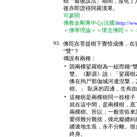
樹「最後說法」期間，渡化了
後亦即證得阿羅漢果。
可參閱：
佛教金剛乘中心(法國)
http://ww
＞佛學理論＞＞懷念佛陀＞＞
93.
佛陀在菩提樹下覺悟成佛，在
“雙”？
傳說有兩種：
•
因兩棵娑羅樹為一組而稱“
雙。《辭源》說：「娑羅樹
佛在拘尸那伽城河邊涅槃，
樹。」 臥床的四邊，生有
•
這種樹是兩棵樹同一枝根子
就在這中間，是兩棵樹，底
兩棵樹。所以，一般世俗來
愛得難分難捨，彼此癡纏糾
纏連地生長，永不分離。很
終身。