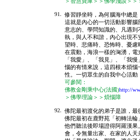
＞智慧寶庫＞＞佛學淺談＞＞
91.
修習靜坐時，為何腦海中總是
這就是內心的一切活動影響腦
意志的、學問知識的、凡遇到
執，
與人不和諧
，內心出現不
望時、悲痛時、恐怖時、憂慮
在震動，海浪一樣的洶湧，電
「我愛」、「我見」、「我慢
惱的有情來說，這四根本煩惱
性。一切眾生的自我中心活動
可參閱：
佛教金剛乘中心(法國)
http://ww
＞佛學理論＞＞煩惱障
92.
佛陀最初渡化的弟子是誰，最
佛陀最初在鹿野苑「初轉法輪
他們聽法後即場證得阿羅漢果
會，令無量出家、在家的人天