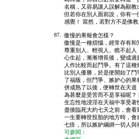
名稱，又容易讓人誤解為顯教
但若你在別人面前說，你有一
感覺！ 當然，若對方不是佛
87.
傲慢的果報會怎樣？
傲慢是一種煩惱，經常存有和
尊重别人、輕視人、瞧不起人
心生起，漸漸增長後，變成過
人作比較而起鬥爭。有了這種
比別人優勝，於是便開始了鬥
了福蔭，但鬥爭、嫉妒心的果
併成熟了以後，便轉世在天道
為甚麼是受苦而不是享福呢？
生忘性地浸淫在天福中享受著
盡後臨死大約七天之前，會看
一生要轉世投胎的地方時，會
七倍，所以嫉妒綑綁一切人與
可參閱：