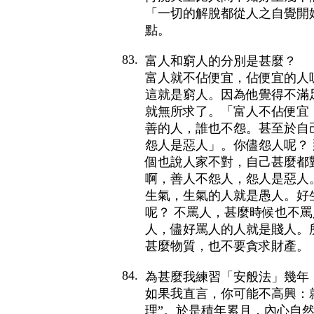
「一切的解脫都從人之自覺開
點。
83.
富人和窮人的分別是甚麼？
富人就不佔便宜，佔便宜的人
這就是窮人。因為他覺得不滿
就無所求了。「富人不佔便宜
善的人，誰也不怨。甚至於自
怨人是惡人」。你儘怨人呢？
個也說人家不對，自己甚麼都
啊，善人不怨人，怨人是惡人
生氣，生氣的人就是愚人。好
呢？ 不罵人，甚麼時候也不
人，儘好罵人的人就是賤人。
甚麼物質，也不要貪求財產。
84.
為甚麼我練習「安般法」幾年
如果我直言，你可能不高興：就
理”。於是積年累月，內心自