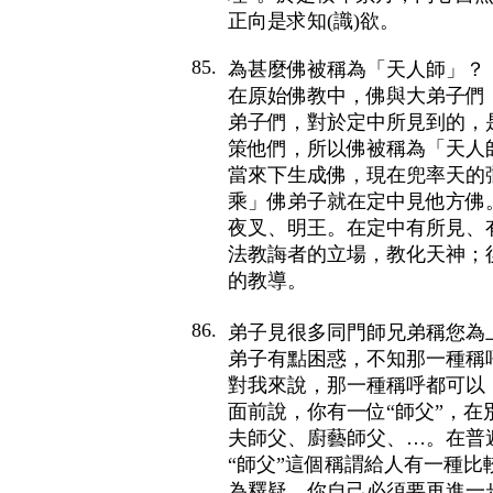
正向是求知(識)欲。
85.
為甚麼佛被稱為「天人師」？
在原始佛教中，佛與大弟子們
弟子們，對於定中所見到的，是
策他們，所以佛被稱為「天人
當來下生成佛，現在兜率天的
乘」佛弟子就在定中見他方佛
夜叉、明王。在定中有所見、
法教誨者的立場，教化天神；
的教導。
86.
弟子見很多同門師兄弟稱您為
弟子有點困惑，不知那一種稱
對我來說，那一種稱呼都可以，
面前說，你有一位“師父”，
夫師父、廚藝師父、…。在普
“師父”這個稱謂給人有一種
為釋疑，你自己必須要再進一步