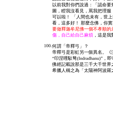
以前我對你們說過：「認命要
圖，瞪我沒看見，罵我把理服
可以啦！ 「人間也未有，世上
看，這多好！ 那麼念佛，你實
要做釋迦牟尼佛一個不孝順的
傷，自己給自己麻煩
，這是我
100.
何謂「帝釋弓」？
帝釋弓是彩虹另一個異名。《
“印涅哩馱弩(
Indradhanu
)”，
佛經記載說那是三千大千世界
希臘人稱之為「太陽神阿波羅